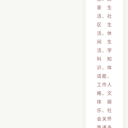
家生
活、社
区生
活、休
闲生
活、学
科知
识、体
适能、
工作人
格、文
体娱
乐、社
会关怀
等诸多