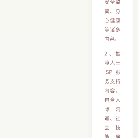
安全监
管、身
心健康
等诸多
内容。
2、智
障人士
ISP服
务支持
内容，
包含人
际沟
通、社
会技
能、居