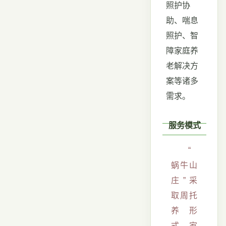
照护协
助、喘息
照护、智
障家庭养
老解决方
案等诸多
需求。
服务模式
“
蜗牛山
庄”采
取周托
养形
式，家