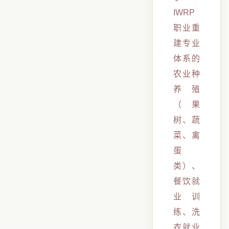
IWRP
职业重
建专业
体系的
农业种
养殖
（果
树、蔬
菜、禽
蛋
类）、
餐饮就
业训
练、洗
衣就业