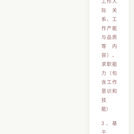
工作人
际关
系、工
作产能
与品质
等内
容）、
求职能
力（包
含工作
意识和
技
能）
3、基
于