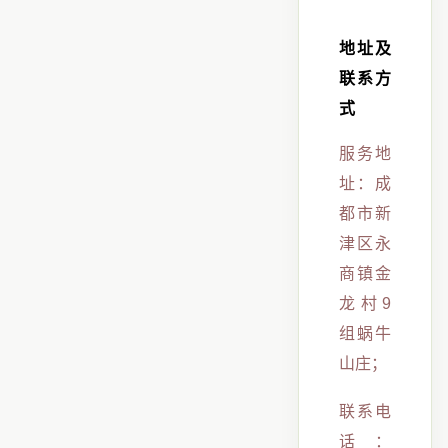
地址及
联系方
式
服务地
址：成
都市新
津区永
商镇金
龙村9
组蜗牛
山庄；
联系电
话：