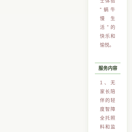
士体验
“蜗牛
慢生
活”的
快乐和
愉悦。
服务内容
1、无
家长陪
伴的轻
度智障
全托照
料和监