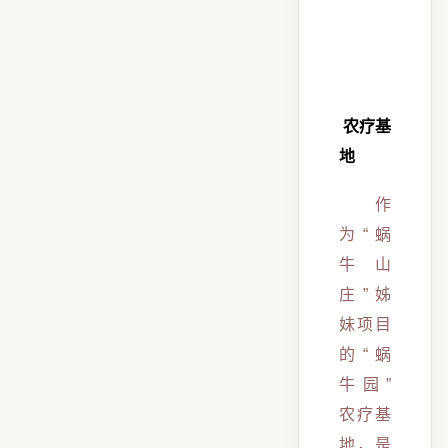
农疗基
地
作
为“蜗
牛山
庄”姊
妹项目
的“蜗
牛园”
农疗基
地，是