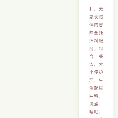
1、无
家长陪
伴的智
障全托
照料服
务，包
含餐
饮、大
小便护
理、生
活起居
照料、
洗澡、
睡眠、