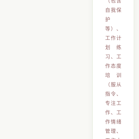
（包含
自我保
护
等）、
工作计
划练
习、工
作态度
培训
（服从
指令、
专注工
作、工
作情绪
管理、