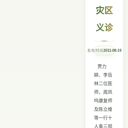
灾区
义诊
发布时间
2011-08-19
贾力
耕、李岳
林二位医
师，周凤
呜康复师
及陈立维
等一行十
人乘三部