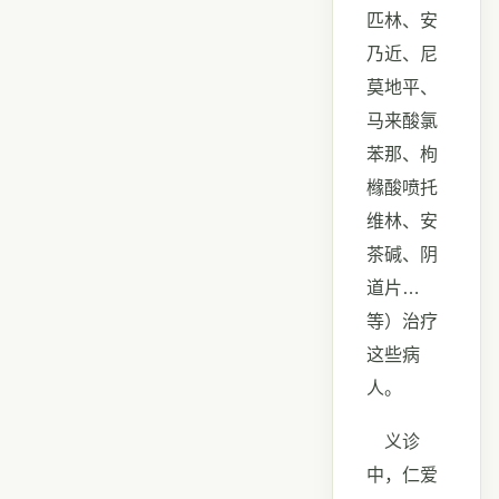
匹林、安
乃近、尼
莫地平、
马来酸氯
苯那、枸
橼酸喷托
维林、安
茶碱、阴
道片…
等）治疗
这些病
人。
义诊
中，仁爱