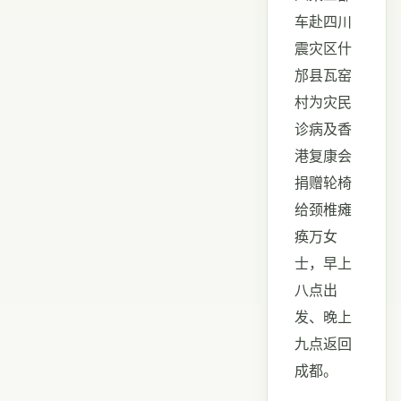
车赴四川
震灾区什
邡县瓦窑
村为灾民
诊病及香
港复康会
捐赠轮椅
给颈椎瘫
痪万女
士，早上
八点出
发、晚上
九点返回
成都。