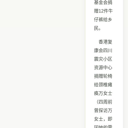
基金会捐
赠12件牛
仔裤给乡
民。
香港复
康会四川
震灾小区
资源中心
捐赠轮椅
给颈椎瘫
痪万女士
（四周前
曾探访万
女士，即
因她的需