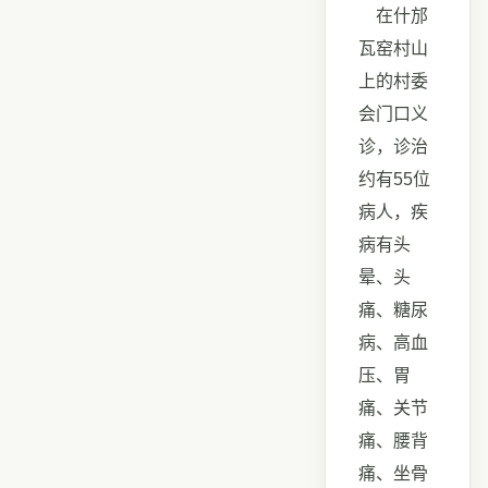
在什邡
瓦窑村山
上的村委
会门口义
诊，诊治
约有55位
病人，疾
病有头
晕、头
痛、糖尿
病、高血
压、胃
痛、关节
痛、腰背
痛、坐骨