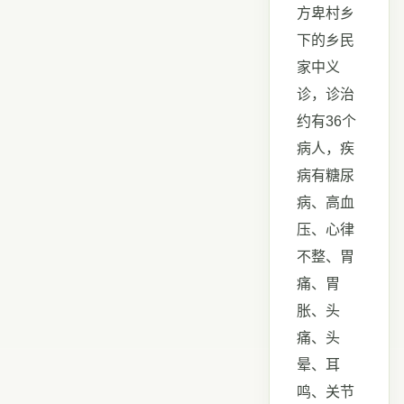
方卑村乡
下的乡民
家中义
诊，诊治
约有36个
病人，疾
病有糖尿
病、高血
压、心律
不整、胃
痛、胃
胀、头
痛、头
晕、耳
鸣、关节