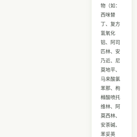
物（如：
西咪替
丁、复方
氢氧化
铝、阿司
匹林、安
乃近、尼
莫地平、
马来酸氯
苯那、枸
橼酸喷托
维林、阿
莫西林、
安茶碱、
苯妥英