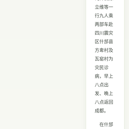
立维等一
行九人乘
两部车赴
四川震灾
区什邡县
方卑村及
瓦窑村为
灾民诊
病，早上
八点出
发、晚上
八点返回
成都。
在什邡