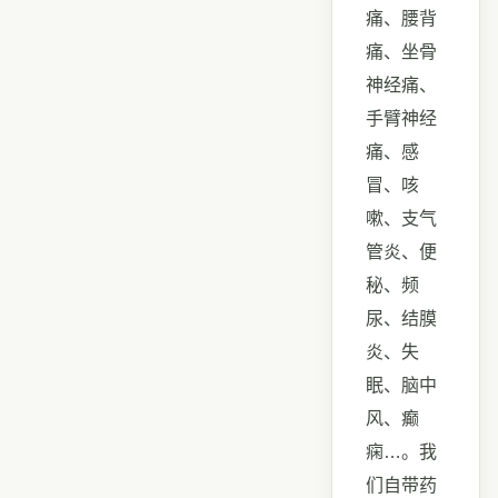
痛、腰背
痛、坐骨
神经痛、
手臂神经
痛、感
冒、咳
嗽、支气
管炎、便
秘、频
尿、结膜
炎、失
眠、脑中
风、癫
痫…。我
们自带药