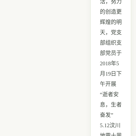
活，努力
的创造更
辉煌的明
天，党支
部组织支
部党员于
2018
年
5
月
19
日下
午开展
“逝者安
息，生者
奋发”
5.12
汶川
地震十周