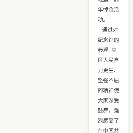
年悼念活
动。
通过对
纪念馆的
参观
,
灾
区人民自
力更生、
坚强不屈
的精神使
大家深受
鼓舞，强
烈感受了
在中国共