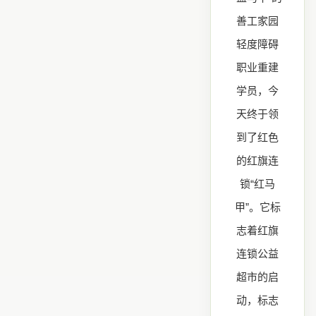
善工家园
轻度障碍
职业重建
学员，今
天终于领
到了红色
的红旗连
锁“红马
甲”。它标
志着红旗
连锁公益
超市的启
动，标志