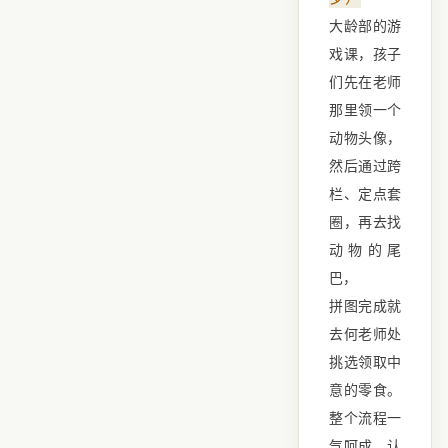
大龄部的游
戏课，孩子
们先在老师
那里领一个
动物头像，
然后通过跨
栏、定点套
圈，再去找
动物的尾
巴，
拼图完成就
去何老师处
挑选领取中
意的零食。
整个流程一
气呵成，认