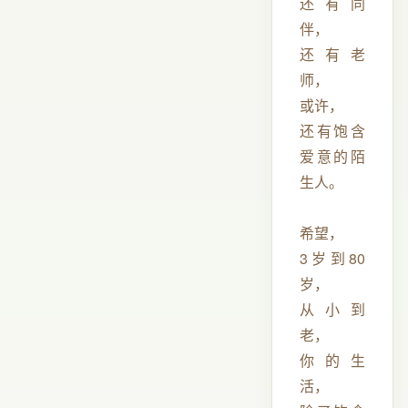
还有同
伴，
还有老
师，
或许，
还有饱含
爱意的陌
生人。
希望，
3岁到80
岁，
从小到
老，
你的生
活，