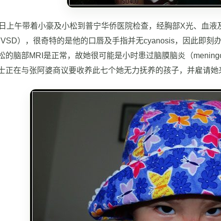
上午带着小豪及小松到普宁华侨医院检查，经胸部X光、血液
cm VSD），很奇特的是他的口唇及手指并无cyanosis，因
的脑部MRI是正常，故她很可能是小时患过脑膜脑炎（meningoenc
士正在与张阿婆商议要收养此七个她无力抚养的孩子，并雇请她