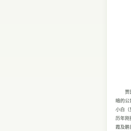
贾医师
暗的公
小白（
历年刚
霞及鹏