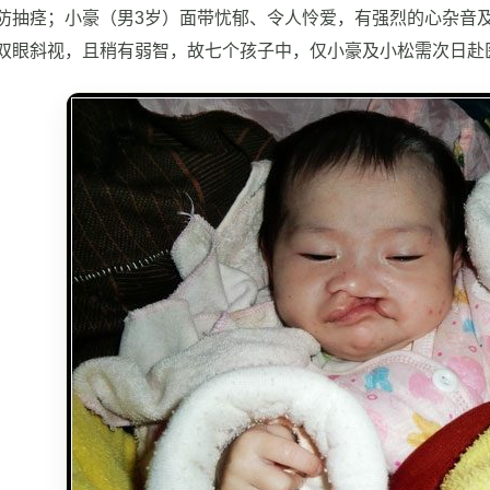
防抽痉；小豪（男3岁）面带忧郁、令人怜爱，有强烈的心杂音及
双眼斜视，且稍有弱智，故七个孩子中，仅小豪及小松需次日赴