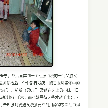
到普宁。然后直奔到一个七层顶楼的一间又脏又
医师诊检后，个个都有残疾，抱在张阿婆怀中的
5岁）、新新（男8岁）及躺在床上的小妹（旧
已动过修补手术，而小妹需待大些才动手术；小
, 告知张阿婆遇发烧就要立刻用药物或冷毛巾退