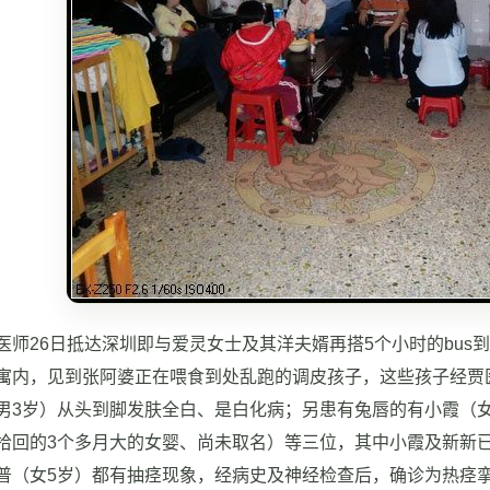
26日抵达深圳即与爱灵女士及其洋夫婿再搭5个小时的bus
寓内，见到张阿婆正在喂食到处乱跑的调皮孩子，这些孩子经贾
男3岁）从头到脚发肤全白、是白化病；另患有兔唇的有小霞（女
拾回的3个多月大的女婴、尚未取名）等三位，其中小霞及新新
普（女5岁）都有抽痉现象，经病史及神经检查后，确诊为热痉挛