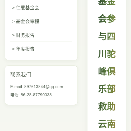
基金
> 仁爱基金会
会参
> 基金会章程
与四
> 财务报告
> 年度报告
川驼
峰俱
联系我们
E-mail: 897613844@qq.com
乐部
电话: 86-28-87790038
救助
云南