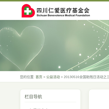
您的位置:
首页
>
公益活动
>
20130516全国助残日活动
栏目导航