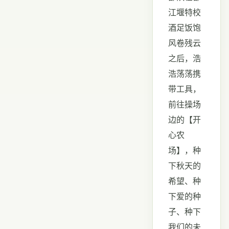
江堰特校
酒足饭饱
风卷残云
之后，浩
浩荡荡携
带工具，
前往操场
边的【开
心农
场】，种
下秋天的
希望、种
下爱的种
子、种下
我们的未