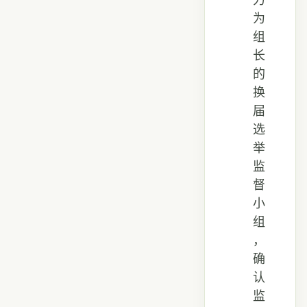
力
为
组
长
的
换
届
选
举
监
督
小
组
，
确
认
监