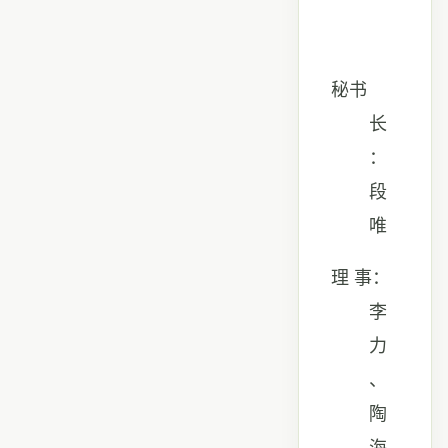
秘书
长
：
段
唯
理 事：
李
力
、
陶