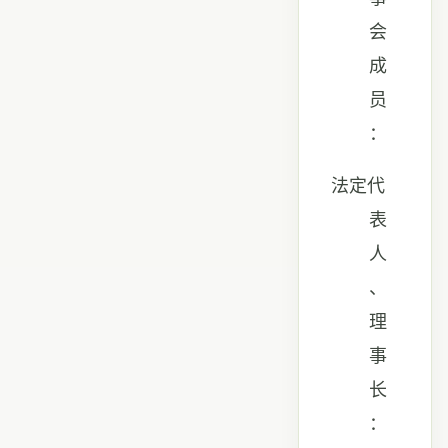
会
成
员
：
法定代
表
人
、
理
事
长
：