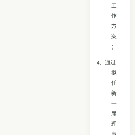
工
作
方
案
；
4、
通过
拟
任
新
一
届
理
事