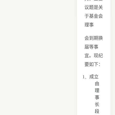
议题是关
于基金会
理事
会到期换
届等事
宜
。
现纪
要如下：
1、
成立
由
理
事
长
段