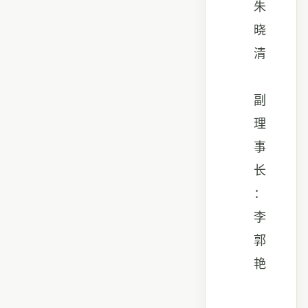
朱
晓
清
副
理
事
长
：
李
郭
艳