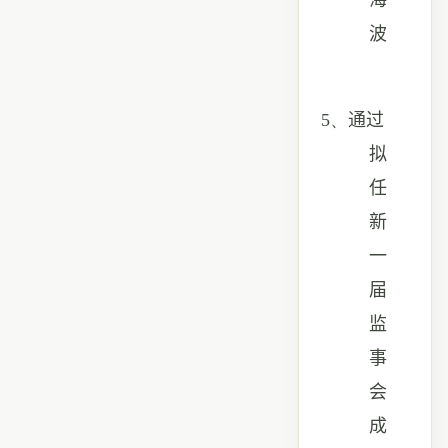
海
波
5、
通过
拟
任
新
一
届
监
事
会
成