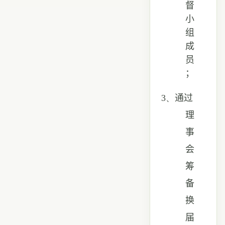
督
小
组
成
员
；
3、
通过
理
事
会
筹
备
换
届