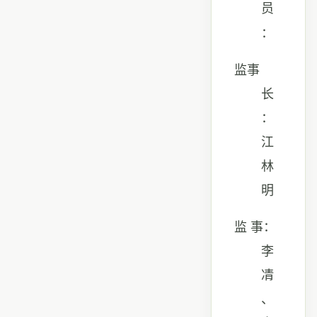
员
：
监事
长
：
江
林
明
监
事：
李
凊
、