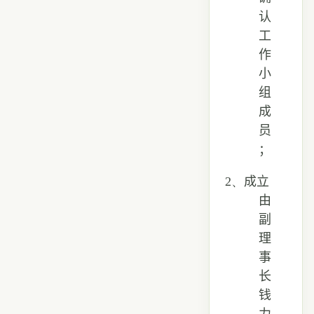
认
工
作
小
组
成
员
；
2、
成立
由
副
理
事
长
钱