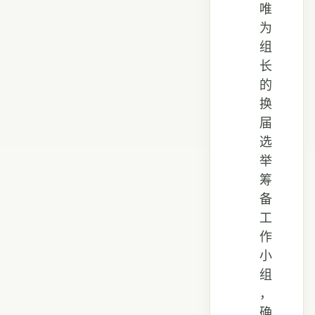
唯
为
组
长
的
换
届
选
举
筹
备
工
作
小
组
，
确