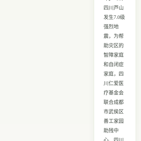
四川芦山
发生
7.0
级
强烈地
震，为帮
助灾区的
智障家庭
和自闭症
家庭，四
川仁爱医
疗基金会
联合成都
市武侯区
善工家园
助残中
心、四川