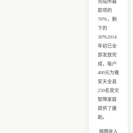
完成所募
款项的
70
％，剩
下的
30
％
2014
年初已全
部发放完
成，每户
400
元为雅
安天全县
250
名受灾
智障家庭
提供了援
助。
捐赠收入