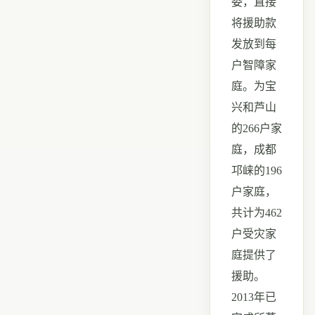
委，直接
将援助款
发放到每
户智障家
庭。为宝
兴和芦山
的
266
户家
庭，成都
邛崃的
196
户家庭，
共计为
462
户受灾家
庭提供了
援助。
2013
年已