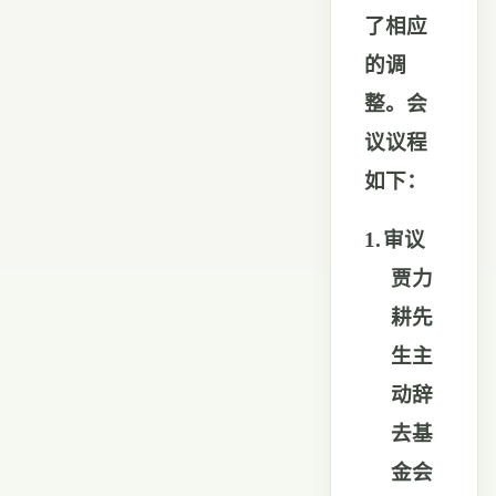
了相应
的调
整。会
议议程
如下：
1.
审议
贾力
耕先
生主
动辞
去基
金会