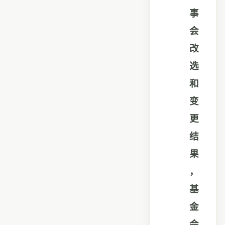
事
会
改
选
和
变
更
结
果
，
基
金
会