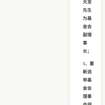
天发
先生
为基
金会
副理
事
长；
5
、重
新选
举基
金会
理事
会胡