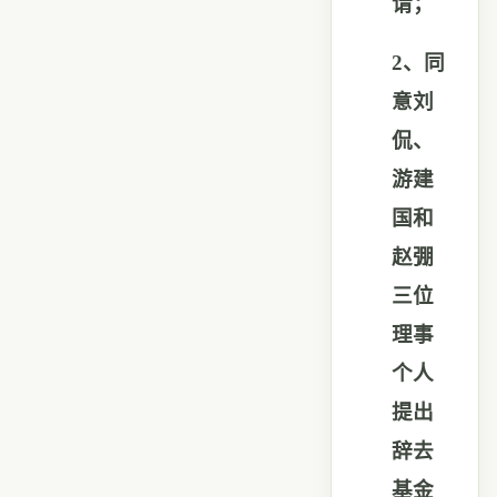
请；
2
、同
意刘
侃、
游建
国和
赵
弸
三位
理事
个人
提出
辞去
基金