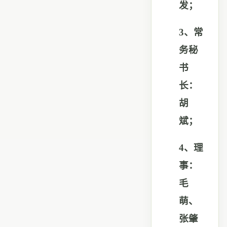
发；
3
、常
务秘
书
长：
胡
斌；
4
、理
事：
毛
萌、
张肇