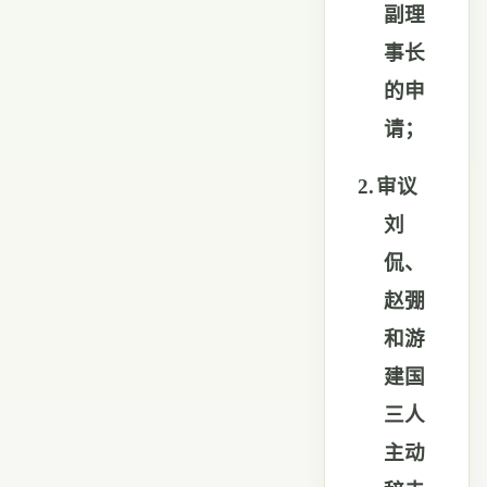
副理
事长
的申
请；
2.
审议
刘
侃、
赵
弸
和游
建国
三人
主动