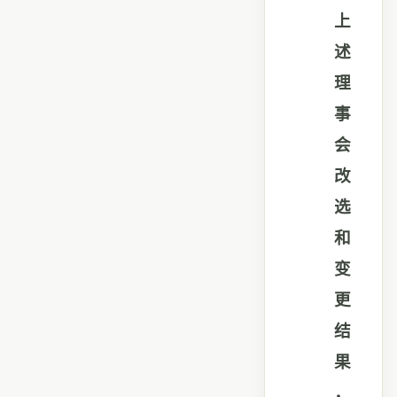
上
述
理
事
会
改
选
和
变
更
结
果
，