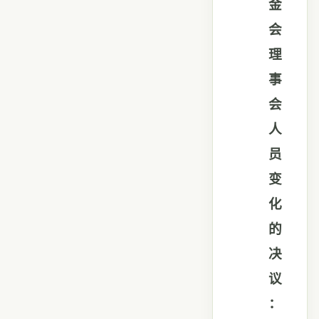
金
会
理
事
会
人
员
变
化
的
决
议
：