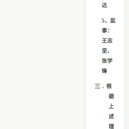
达
5
、监
事：
王志
坚、
张学
锋
三．
根
据
上
述
理