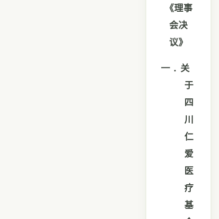
《理事
会决
议》
一．
关
于
四
川
仁
爱
医
疗
基