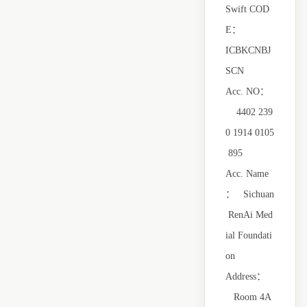
Swift COD
E：
ICBKCNBJ
SCN
Acc. NO：
4402 239
0 1914 0105
895
Acc. Name
：
Sichuan
RenAi Med
ial Foundati
on
Address：
Room 4A