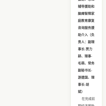
辅导援助和
脑瘫智障家
庭教育康复
咨询服务援
助介入（负
责人：副理
事长-贾力
耕、理事-
毛萌、常务
副秘书长-
游建国、理
事长-胡
斌）
在完成前
期经济援助