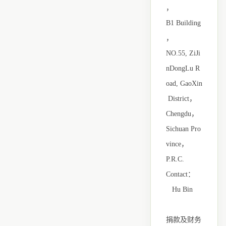
，
B1 Building
，
NO.55, ZiJi
nDongLu R
oad, GaoXin
District，
Chengdu，
Sichuan Pro
vince，
P.R.C.
Contact：
Hu Bin
捐款及财务