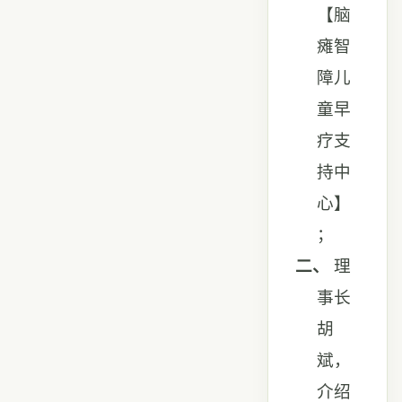
【脑
瘫智
障儿
童早
疗支
持中
心】
；
二、
理
事长
胡
斌，
介绍