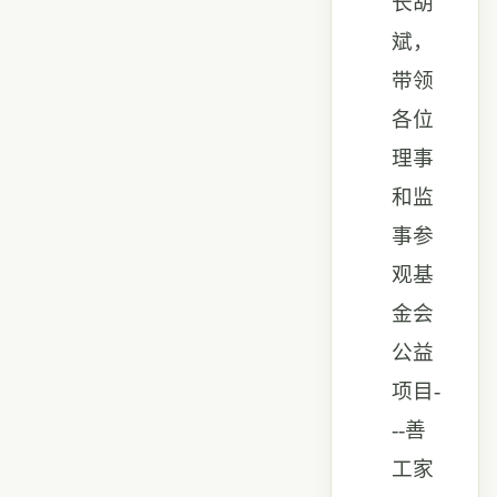
长胡
斌，
带领
各位
理事
和监
事参
观基
金会
公益
项目-
--善
工家