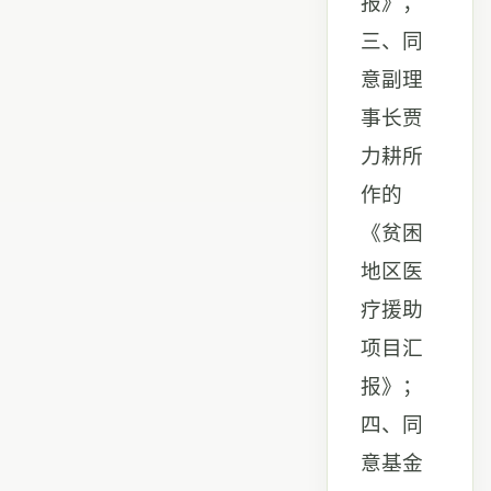
报》；
三、同
意副理
事长贾
力耕所
作的
《贫困
地区医
疗援助
项目汇
报》；
四、同
意基金