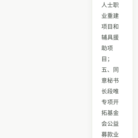
人士职
业重建
项目和
辅具援
助项
目；
五、同
意秘书
长段唯
专项开
拓基金
会公益
募款业