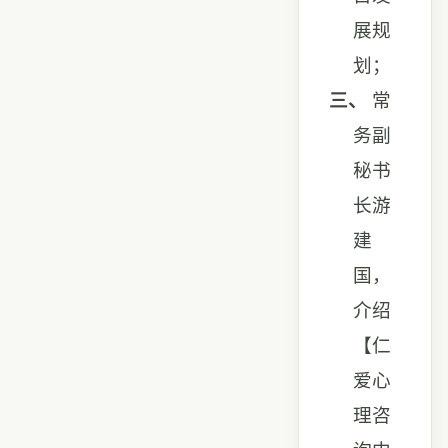
展规
划；
三、
常
务副
秘书
长游
建
国，
介绍
【仁
爱心
理咨