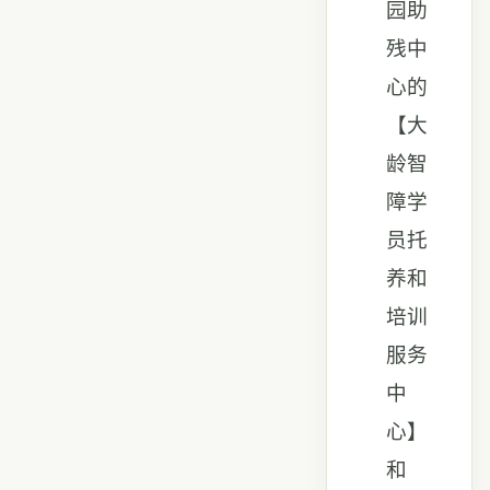
园助
残中
心的
【大
龄智
障学
员托
养和
培训
服务
中
心】
和