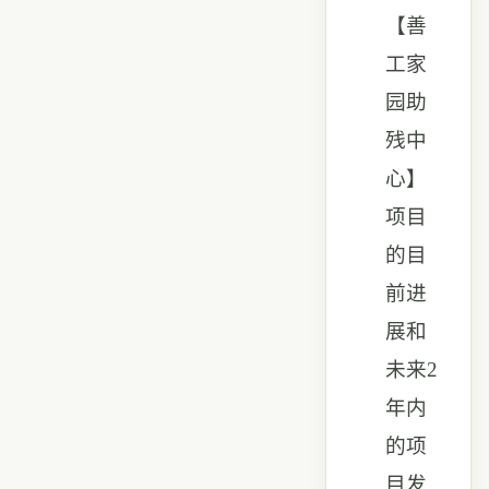
【善
工家
园助
残中
心】
项目
的目
前进
展和
未来2
年内
的项
目发