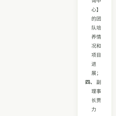
询中
心】
的团
队培
养情
况和
项目
进
展；
四、
副
理事
长贾
力