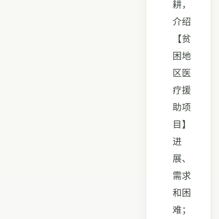
耕，
介绍
【贫
困地
区医
疗援
助项
目】
进
展、
需求
和困
难；