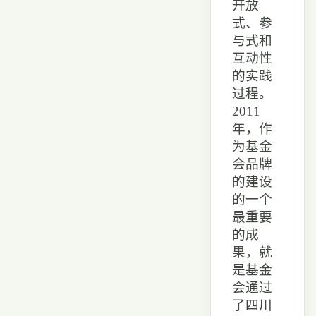
开放
式、参
与式和
互动性
的实践
过程。
2011
年，作
为基金
会品牌
的建设
的一个
最重要
的成
果，就
是基金
会通过
了四川