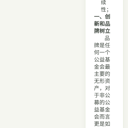
续
性；
一、创
新和品
牌树立
品
牌是任
何一个
公益基
金会最
主要的
无形资
产，对
于非公
募的公
益基金
会而言
更是如