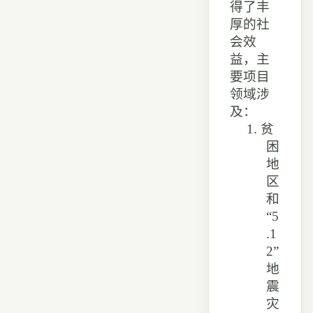
得了丰
厚的社
会效
益，主
要项目
领域涉
及：
1.
贫
困
地
区
和
“5
.1
2”
地
震
灾