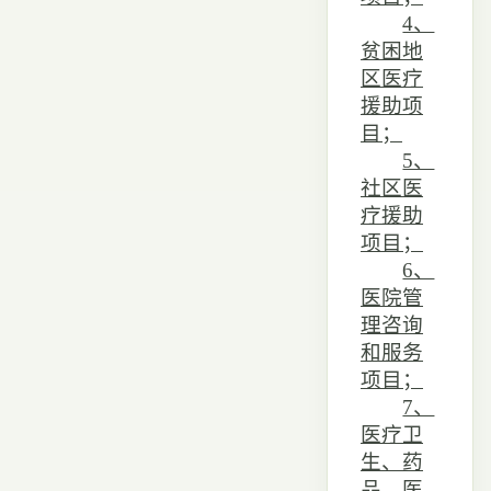
4、
贫困地
区医疗
援助项
目；
5、
社区医
疗援助
项目；
6、
医院管
理咨询
和服务
项目；
7、
医疗卫
生、药
品、医