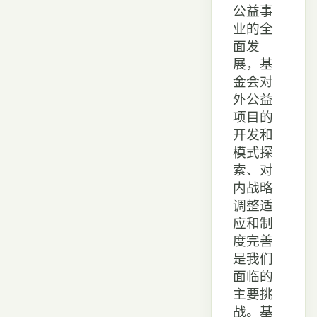
公益事
业的全
面发
展，基
金会对
外公益
项目的
开发和
模式探
索、对
内战略
调整适
应和制
度完善
是我们
面临的
主要挑
战。基