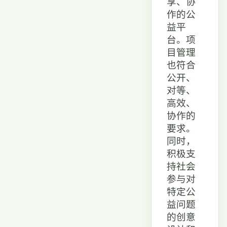
享、协
作的公
益平
台。项
目管理
也符合
公开、
对等、
高效、
协作的
要求。
同时，
积极支
持社会
参与对
特定公
益问题
的创意