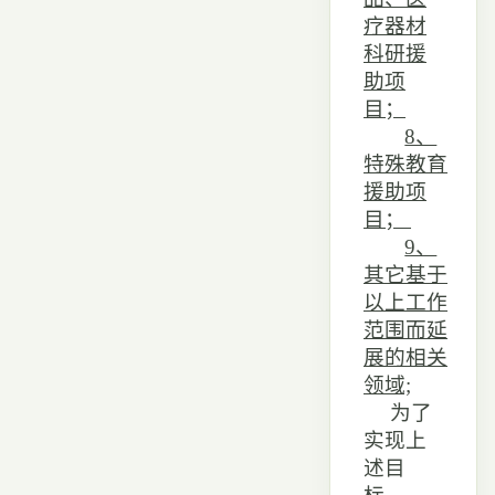
疗器材
科研援
助项
目；
8、
特殊教育
援助项
目；
9、
其它基于
以上工作
范围而延
展的相关
领域;
为了
实现上
述目