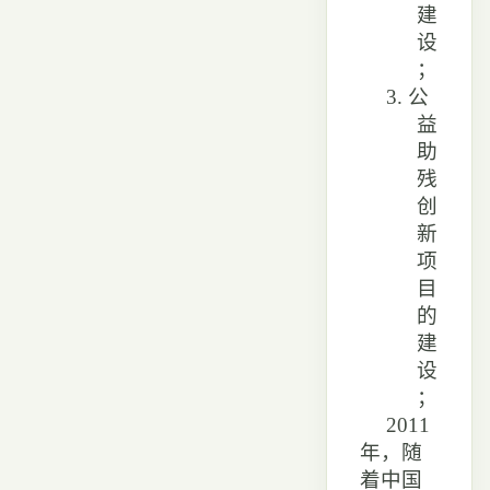
建
设
；
3.
公
益
助
残
创
新
项
目
的
建
设
；
2011
年，随
着中国