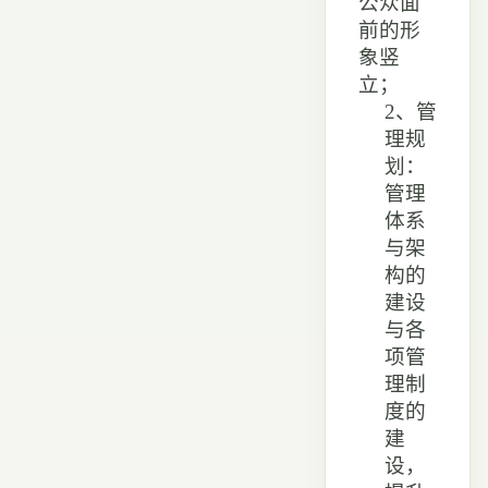
公众面
前的形
象竖
立；
2、管
理规
划：
管理
体系
与
架
构的
建设
与各
项管
理制
度的
建
设，