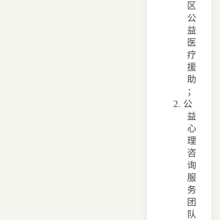
区
公
益
医
疗
援
助
；
2.
公
益
心
理
咨
询
服
务
团
队