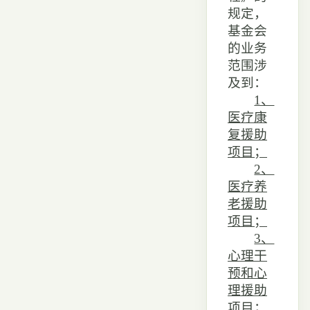
规定，
基金会
的业务
范围涉
及到：
1、
医疗康
复援助
项目；
2、
医疗养
老援助
项目；
3、
心理干
预和心
理援助
项目；